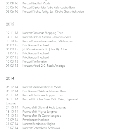
05.08.16 Konzert Badifest Worb
30.06.16 Konzert Diplomfeier FaBe Kulturcasino Bern
03.06.16 Konzert Kirche, Fertig, Los! Kirche Grosshöchstetten
2015
19.11.15 Konzert Christmas-Shopping Thun
14.11.15 Konzert Stalder Küchen Oberdiessbach
10.10.15 Konzert Gewerbeausstellung Walkringen
05.09.15 Privatkonzert Hochzeit
05.09.15 Jubiläumskonzert - 10 Jahre Big One
11.07.15 Privatkonzert Hochzeit
04.07.15 Privatkonzert Hochzeit
10.05.15 Konzert Konfirmation
09.05.15 Konzert Mixed 2.0. Rössli Arnisäge
2014
06.12.14 Konzert Weihnachtsmarkt Worb
05.12.14 Privatkonzert Weihnachtsessen Bern
20.11.14 Konzert Christmas-Shopping Thun
08.11.14 Konzert Big One Goes Wild West, Tigersaal
Langnau
24.10.14 Promoauftritt Elite und Roots Langnau
18.10.14 Promoauftritt Migros Langnau
19.10.14 Promoauftritt Ilfis-Center Langnau
13.09.14 Privatkonzert Hochzeit
31.07.14 Konzert Bundesfeier Biglen
18.07.14 Konzert Gottesdienst Schlosswil