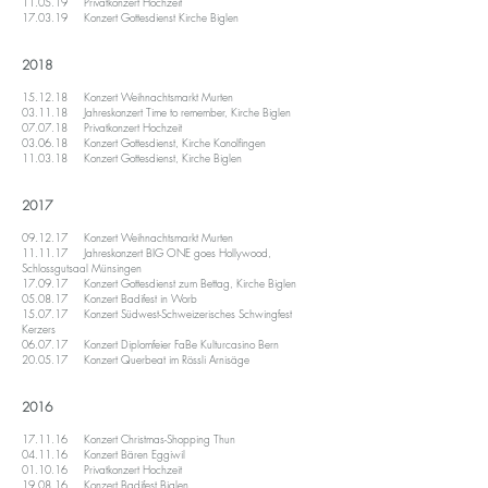
11.05.19 Privatkonzert Hochzeit
17.03.19 Konzert Gottesdienst Kirche Biglen
2018
15.12.18 Konzert Weihnachtsmarkt Murten
03.11.18 Jahreskonzert Time to remember, Kirche Biglen
07.07.18 Privatkonzert Hochzeit
03.06.18 Konzert Gottesdienst, Kirche Konolfingen
11.03.18 Konzert Gottesdienst, Kirche Biglen
2017
​09.12.17 Konzert Weihnachtsmarkt Murten
11.11.17 Jahreskonzert BIG ONE goes Hollywood,
Schlossgutsaal Münsingen
17.09.17 Konzert Gottesdienst zum Bettag, Kirche Biglen
05.08.17 Konzert Badifest in Worb
15.07.17 Konzert Südwest-Schweizerisches Schwingfest
Kerzers
06.07.17 Konzert Diplomfeier FaBe Kulturcasino Bern
20.05.17 Konzert Querbeat im Rössli Arnisäge
2016
17.11.16 Konzert Christmas-Shopping Thun
04.11.16 Konzert Bären Eggiwil
01.10.16 Privatkonzert Hochzeit
19.08.16 Konzert Badifest Biglen