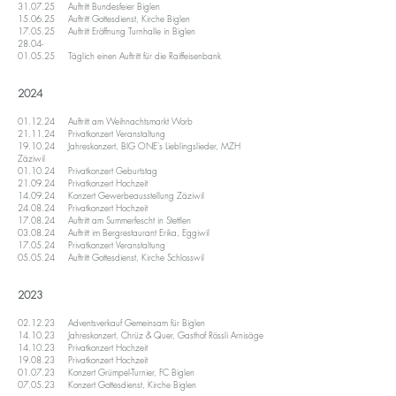
31.07.25 Auftritt Bundesfeier Biglen
15.06.25
Auftritt Gottesdienst, Kirche Biglen
17.05.25 Auftritt Eröffnung Turnhalle in Biglen
28.04-
01.05.25
Täglich einen Auftritt für die Raiffeisenbank
2024
01.12.24 Auftritt am Weihnachtsmarkt Worb
21.11.24 Privatkonzert Veranstaltung
19.10.24 Jahreskonzert, BIG ONE's Lieblingslieder, MZH
Zäziwil
01.10.24 Privatkonzert Geburtstag
21.09.24 Privatkonzert Hochzeit
14.09.24 Konzert Gewerbeausstellung Zäziwil
24.08.24 Privatkonzert Hochzeit
17.08.24 Auftritt am Summerfescht in Stettlen
03.08.24 Auftritt im Bergrestaurant Erika, Eggiwil
17.05.24 Privatkonzert Veranstaltung
05.05.24 Auftritt Gottesdienst, Kirche Schlosswil
2023
02.12.23 Adventsverkauf Gemeinsam für Biglen
14.10.23 Jahreskonzert, Chrüz & Quer, Gasthof Rössli Arnisäge
14.10.23 Privatkonzert Hochzeit
19.08
.23
Privatkonzert Hochzeit
01.07.23 Konzert Grüm
pel-Turnier, FC Biglen
07.05.23 Konzert Gottesdienst,
Kirche Biglen