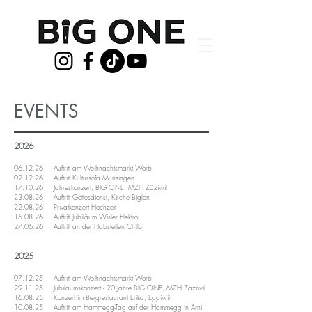
EVENTS
2026
06.12.26 Auftritt am Weihnachtsmarkt Worb
02.12.26 Auftritt Kultursofa Münsingen
17.10.26 Jahreskonzert, BIG ONE,
MZH Zäziwil
23.08.26
Auftritt Gottesdienst, Kirche Biglen
22.08.26 Privatkonzert Hochzeit
15.08.26 Auftritt
Jubiläum Wisler Elektro
27.06.26 Auftritt an der Habstetten Chilbi
2025
07.12.25 Auftritt am Weihnachtsmarkt Worb
29.11.25 J
ubiläumskonzert - 20 Jahre BIG ONE, MZH Zäziwil
16.08.25 Konzert im Bergrestaurant Erika, Eggiwil
10.08.25 Auftritt am Hammegg-Tag auf der Hammegg in Arni