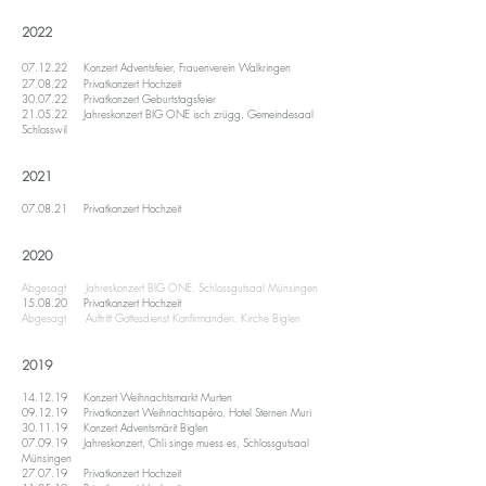
2022
07.12.22 Konzert Adventsfeier, Frauenverein Walkringen
27.08.22 Privatkonzert Hochzeit
3
0.07.22 Privatkonzert Geburtstagsfeier
21.05.22 Jahreskonzert BIG ONE isch zrügg,
Gemeindesaal
Schlos
swil
2021
07.08.21 Privatkonzert Hochzeit
2020
Abgesagt Jahreskonzert BIG ONE, Schlossgutsaal Münsingen
15.08.20 Privatkonzert Hochzeit
Abgesagt Auftritt Gottesdienst Konfirmanden, Kirche Biglen
2019
​14.12.19 Konzert Weihnachtsmarkt Murten
09.12.19 Privatkonzert Weihnachtsapéro, Hotel Sternen Muri
30.11.19 Konzert Adventsmärit Biglen
​07.09.19 Jahreskonzert, Chli singe muess es, Sc
hlossgutsaal
Münsingen
27.07.19 Privatkonzert Hochzeit